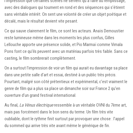
l’impression que certaines scènes ne servent qu’à faire du remplissage,
avec des dialogues qui tournent en rond et des séquences qui s’étirent
sans véritable intérêt. On sent une volonté de créer un objet poétique et
décalé, mais le résultat devient vite pesant.
Ce qui sauve clairement le film, ce sont les acteurs. Anaïs Demoustier
reste lumineuse même dans les moments les plus confus, Gilles
Lellouche apporte une présence solide, et Pio Marmaï comme Vimala
Pons font ce qu’ils peuvent avec un matériau parfois très faible. Sans ce
casting, le film sombrerait complètement.
On a surtout l’impression de voir un film qui aurait eu davantage sa place
dans une petite salle d’art et essai, destiné à un public très précis.
Pourtant, malgré son côté prétentieux et expérimental, c’est vraiment le
genre de film qui a plus sa place un dimanche soir sur France 2 qu’en
ouverture d’un grand festival international.
Au final,
La Vénus électrique
ressemble à un véritable OVNI du 7ème art,
mais pas forcément dans le bon sens du terme. Un film très vite
oubliable, dont le rythme finit surtout par provoquer une chose : l’appel
du sommeil qui arrive très vite avant même le générique de fin.