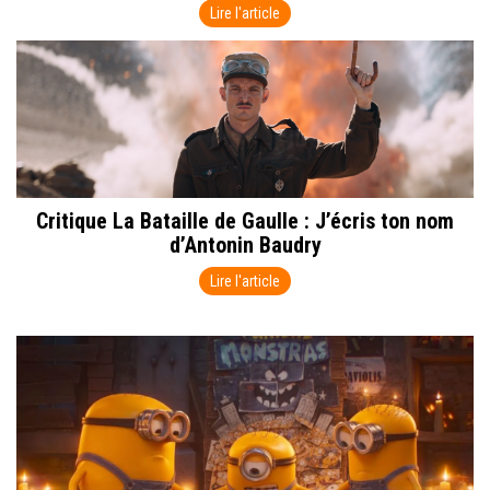
Lire l'article
curiosité, notamment grâce à la présence de Milly Alcock, qui apporte
une vraie fraîcheur au personnage. Au final, le film n’est ni un bon ni un
mauvais film de super-héros, mais il laisse surtout une impression
d’occasion manquée. Le principal défaut vient d’un scénario qui donne
une forte impression de déjà-vu. Dès les premières minutes, on devine
assez facilement ce qui va se passer jusqu’au dénouement, ce qui
enlève une bonne partie du suspense et de l’émotion. Le récit met
également beaucoup de temps à se mettre en place, avec une première
partie qui peine à trouver son rythme avant d’accélérer un peu trop tard.
Critique La Bataille de Gaulle : J’écris ton nom
Visuellement, le constat est également mitigé. Les effets spéciaux sont
d’Antonin Baudry
très décevants pour une production de cette ampleur. Certaines scènes
d’action manquent clairement d’impact et de finition, ce qui nuit à
Lire l'article
l’immersion. La bande originale, quant à elle, n’est pas suffisamment
mise en valeur alors qu’elle aurait pu apporter davantage d’intensité aux
moments forts du film. La présence de Jason Momoa laisse aussi
perplexe. On se demande vraiment pourquoi son personnage est là tant
son rôle semble peu utile à l’intrigue. Pourtant, il faut reconnaître qu’il
possède un vrai charisme et qu’il passe très bien à l’écran à chacune de
ses apparitions. Le film tente également d’intégrer quelques petites
touches d’humour dans l’esprit des productions Marvel, mais ces