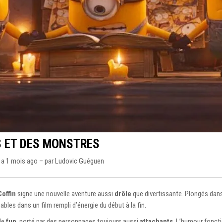
S ET DES MONSTRES
y a 1 mois ago – par
Ludovic Guéguen
Coffin
signe une nouvelle aventure aussi
drôle
que divertissante. Plongés dan
ables dans un film rempli d’énergie du début à la fin.
 de
fun
, porté par des personnages toujours aussi
attachants
. L’humour foncti