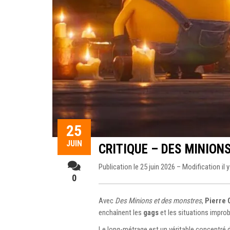
25
JUIN
CRITIQUE – DES MINION
Publication le 25 juin 2026 – Modification il 
0
Avec
Des Minions et des monstres
,
Pierre 
enchaînent les
gags
et les situations improb
Le long-métrage est un véritable concentré