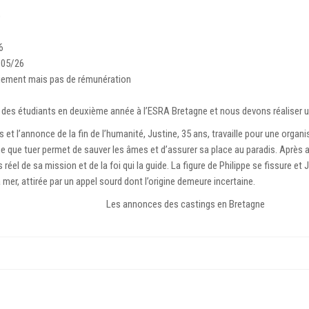
o
6
/05/26
aiement mais pas de rémunération
es étudiants en deuxième année à l’
ESRA Bretagne
et nous devons réaliser u
 et l’annonce de la fin de l’humanité, Justine, 35 ans, travaille pour une organi
rme que tuer permet de sauver les âmes et d’assurer sa place au paradis. Apr
l de sa mission et de la foi qui la guide. La figure de Philippe se fissure et Ju
a mer, attirée par un appel sourd dont l’origine demeure incertaine.
Les annonces des castings en Bretagne