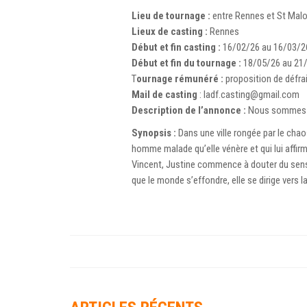
Lieu de tournage :
entre Rennes et St Mal
Lieux de casting :
Rennes
Début et fin casting :
16/02/26 au 16/03/2
Début et fin du tournage :
18/05/26 au 21
T
ournage rémunéré :
proposition de défr
Mail de casting
:
ladf.casting@gmail.com
Description de l’annonce :
Nous sommes d
Synopsis :
Dans une ville rongée par le chaos
homme malade qu’elle vénère et qui lui affi
Vincent, Justine commence à douter du sens rée
que le monde s’effondre, elle se dirige vers l