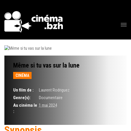
Même si tu vas sur la lune
CINÉMA
Un film de :
Laurent Rodriguez
Genre(s):
Documentaire
Au cinéma le
1 mai 2024
:
Synopsis