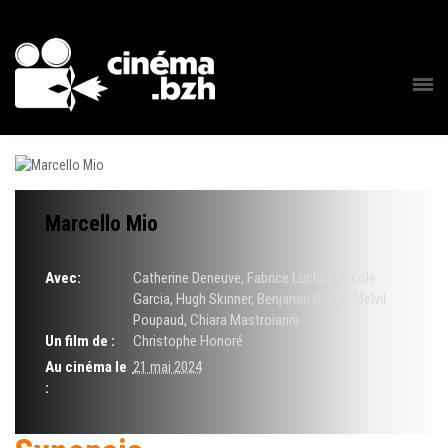
Marcello Mio
Avec:
Catherine Deneuve, Fabrice Luchini, Nicole
Garcia, Hugh Skinner, Benjamin Biolay, Melvil
Poupaud, Chiara Mastroianni
Un film de :
Christophe Honoré
Au cinéma le
21 mai 2024
: