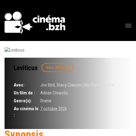
Leviticus
Dans 60 jours
Avec:
Joe Bird, Stacy Clausen, Mia Wasikowska
Un film de :
Adrian Chiarella
Genre(s):
Drame
Au cinéma le
7 octobre 2026
:
Synopsis