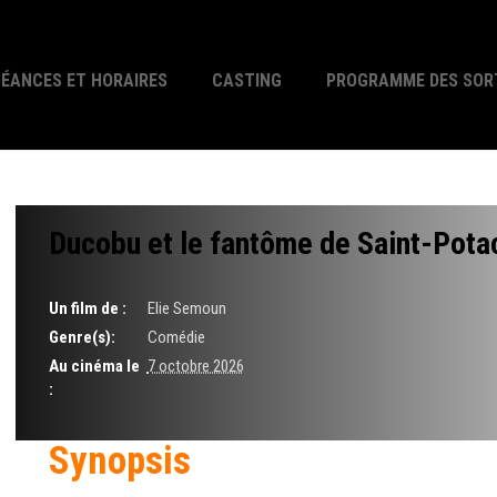
SÉANCES ET HORAIRES
CASTING
PROGRAMME DES SOR
Ducobu et le fantôme de Saint-Pot
Un film de :
Elie Semoun
Genre(s):
Comédie
Au cinéma le
7 octobre 2026
:
Synopsis