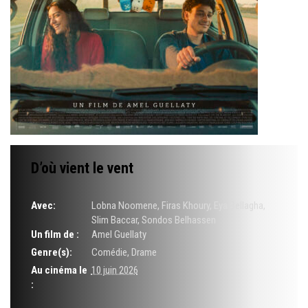
D’où vient le vent
Avec:
Lobna Noomene, Firas Khoury, Eya Bellagha,
Slim Baccar, Sondos Belhassen
Un film de :
Amel Guellaty
Genre(s):
Comédie, Drame
Au cinéma le
10 juin 2026
: