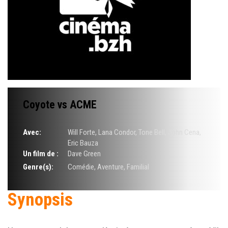
Coyote vs ACME
Avec:
Will Forte, Lana Condor, Tone Bell, John Cena,
Eric Bauza
Un film de :
Dave Green
Genre(s):
Comédie, Aventure, Familial
Synopsis