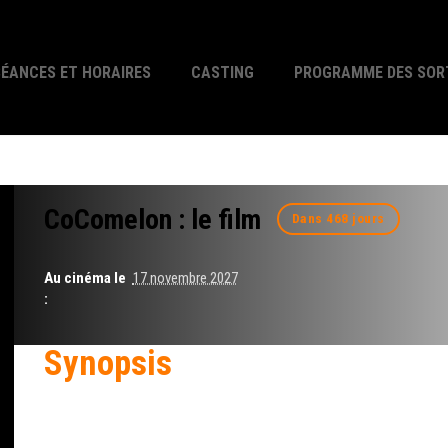
SÉANCES ET HORAIRES
CASTING
PROGRAMME DES SOR
CoComelon : le film
Dans 468 jours
Au cinéma le
17 novembre 2027
:
Synopsis