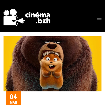
04
MAR