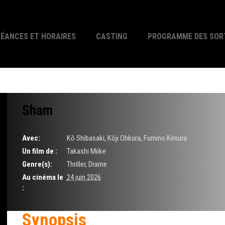
SÉANCES ET HORAIRES
CASTING
PROGRAMME DES SOR
Sham
Avec:
Kô Shibasaki, Kôji Ohkura, Fumino Kimura
Un film de :
Takashi Miike
Genre(s):
Thriller, Drame
Au cinéma le
24 juin 2026
:
Synopsis