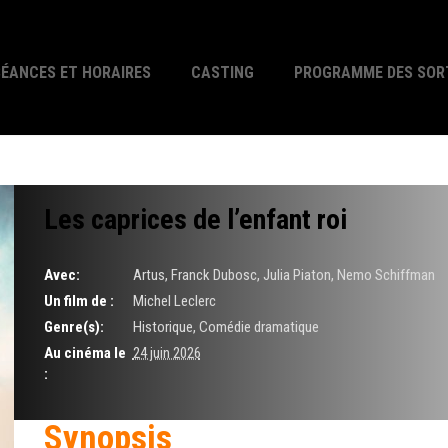
SÉANCES ET HORAIRES
CASTING
PROGRAMME DES SOR
Les caprices de l’enfant roi
Avec:
Artus, Franck Dubosc, Julia Piaton, Nemo Schiffman
Un film de :
Michel Leclerc
Genre(s):
Historique, Comédie dramatique
Au cinéma le
24 juin 2026
:
Synopsis