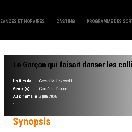
SÉANCES ET HORAIRES
CASTING
PROGRAMME DES SOR
Le Garçon qui faisait danser les coll
Un film de :
Georgi M. Unkovski
Genre(s):
Comédie, Drame
Au cinéma le
3 juin 2026
:
Synopsis