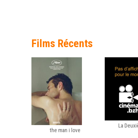
Films Récents
La Deuxiè
the man i love