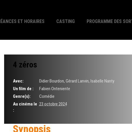
SÉANCES ET HORAIRES
CASTING
PROGRAMME DES SOR
4 zéros
Avec:
Didier Bourdon, Gérard Lanvin, Isabelle Nanty
Un film de :
Fabien Onteniente
Genre(s):
Comédie
Au cinéma le
23 octobre 2024
:
Synopsis