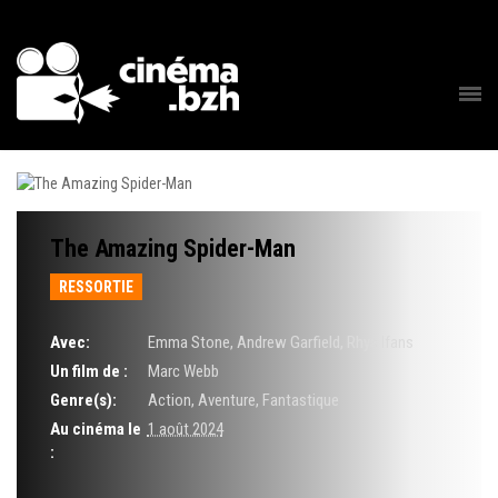
The Amazing Spider-Man
RESSORTIE
Avec:
Emma Stone, Andrew Garfield, Rhys Ifans
Un film de :
Marc Webb
Genre(s):
Action, Aventure, Fantastique
Au cinéma le
1 août 2024
: