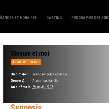
SÉANCES ET HORAIRES
CASTING
PROGRAMME DES SOR
Slocum et moi
À PARTIR DE 8 ANS
Un film de :
Jean-François Laguionie
Genre(s):
Animation, Famille
Au cinéma le
29 janvier 2025
:
Synopsis