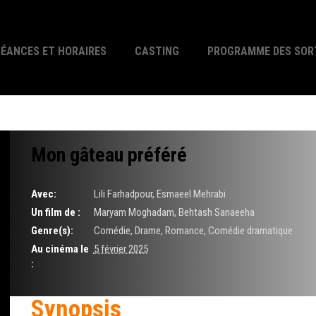
SÉANCES ET HORAIRES
CASTING
PROGRAMME DES SOR
Mon gâteau préféré
Avec:
Lili Farhadpour, Esmaeel Mehrabi
Un film de :
Maryam Moghadam, Behtash Sanaeeha
Genre(s):
Comédie, Drame, Romance, Comédie dramatique
Au cinéma le
5 février 2025
:
Synopsis