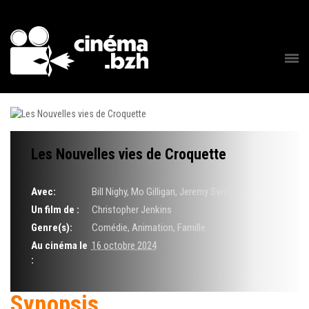
Les Nouvelles vies de Croquette
Avec:
Bill Nighy, Mo Gilligan, Jeremy Swift
Un film de :
Christopher Jenkins
Genre(s):
Comédie, Animation, Famille
Au cinéma le
16 octobre 2024
:
Synopsis