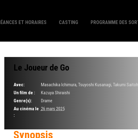
SÉANCES ET HORAIRES
CASTING
PROGRAMME DES SOR
Le Joueur de Go
Avec:
Masachika Ichimura, Tsuyoshi Kusanagi, Takumi Saitoh
Un film de :
Kazuya Shiraishi
Genre(s):
Drame
Au cinéma le
26 mars 2025
:
Synopsis