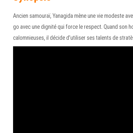
Ancien samouraï, Yanagida mène une vie modeste avec 
go avec une dignité qui force le respect. Quand son 
calomnieuses, il décide d’utiliser ses talents de str