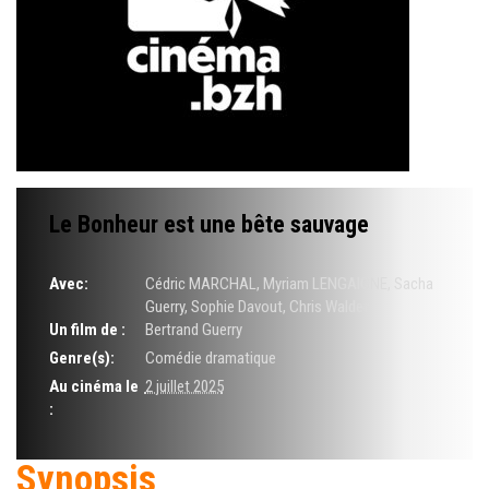
Le Bonheur est une bête sauvage
Avec:
Cédric MARCHAL, Myriam LENGAIGNE, Sacha
Guerry, Sophie Davout, Chris Walder
Un film de :
Bertrand Guerry
Genre(s):
Comédie dramatique
Au cinéma le
2 juillet 2025
:
Synopsis