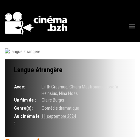
Langue étrangère
Avec:
Lilith Grasmug, Chiara Mastroianni, Josefa
Heinsius, Nina Hoss
Un film de :
Claire Burger
Genre(s):
Comédie dramatique
Au cinéma le
11 septembre 2024
: