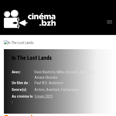
In The Lost Lands
Avec:
Dave Bautista, Milla Jovovich, Arly Jover,
Amara Okereke
Un film de :
Paul W.S. Anderson
Genre(s):
Action, Aventure, Fantastique
Au cinéma le
5 mars 2025
: