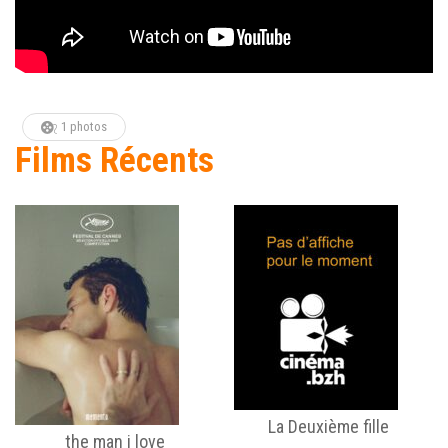
1 photos
Films Récents
La Deuxième fille
the man i love