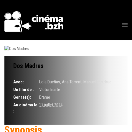
Dos Madres
Avec:
Lola Dueñas, Ana Torrent, Manuel Egozkue
Un film de :
Víctor Iriarte
Genre(s):
Drame
Au cinéma le
17 juillet 2024
:
Synopsis