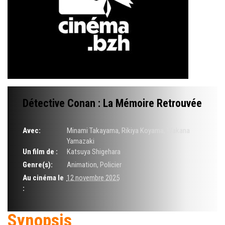
Détective Conan : La Mémoire Retrouvée
Avec:
Minami Takayama, Rikiya Koyama, Wakana
Yamazaki
Un film de :
Katsuya Shigehara
Genre(s):
Animation, Policier
Au cinéma le
12 novembre 2025
:
Synopsis