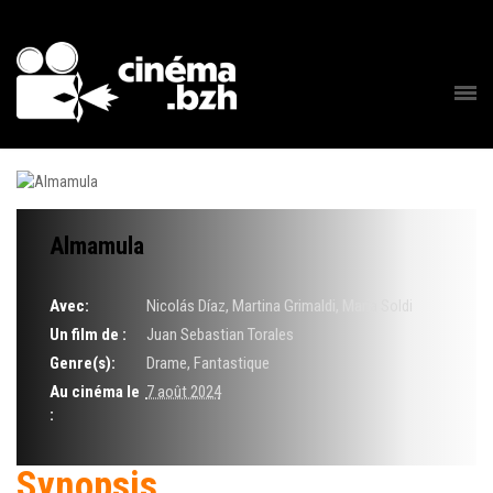
Almamula
Avec:
Nicolás Díaz, Martina Grimaldi, Maria Soldi
Un film de :
Juan Sebastian Torales
Genre(s):
Drame, Fantastique
Au cinéma le
7 août 2024
:
Synopsis