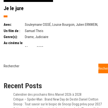
Je le jure
Avec:
Souleymane CISSÉ, Louise Bourgoin, Julien ERNWEIN,
Marie MASALA
Un film de :
Samuel Theis
Genre(s):
Drame, Judiciaire
Au cinéma le
:
26 mars 2025
Rechercher
Recher
Recent Posts
Calendrier des prochains films Marvel 2026 à 2028
Critique – Spider-Man : Brand New Day de Destin Daniel Cretton
Snoop : Tout savoir sur le biopic de Snoop Dogg prévu pour 2027