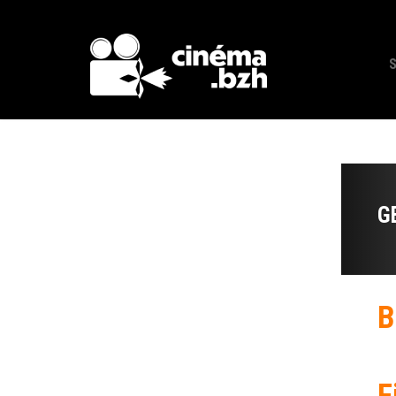
G
B
F