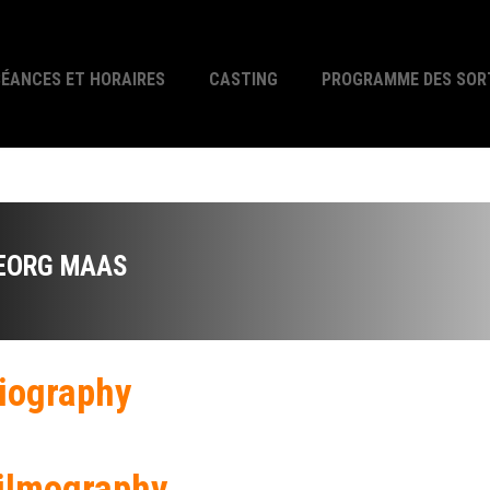
SÉANCES ET HORAIRES
CASTING
PROGRAMME DES SOR
EORG MAAS
iography
ilmography