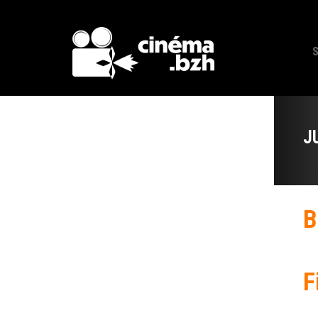
J
B
F