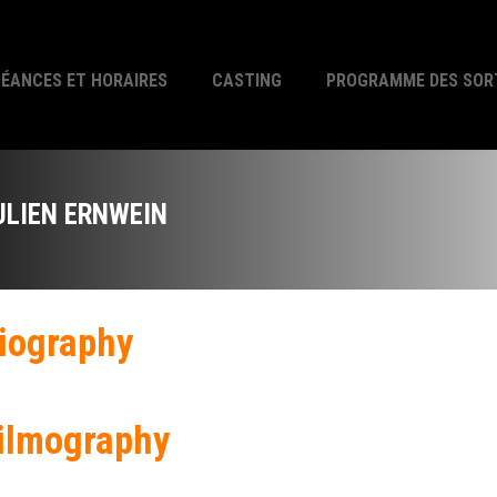
SÉANCES ET HORAIRES
CASTING
PROGRAMME DES SOR
ULIEN ERNWEIN
iography
ilmography